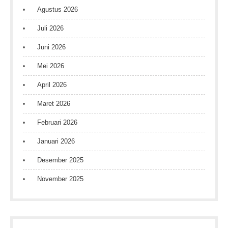
Agustus 2026
Juli 2026
Juni 2026
Mei 2026
April 2026
Maret 2026
Februari 2026
Januari 2026
Desember 2025
November 2025