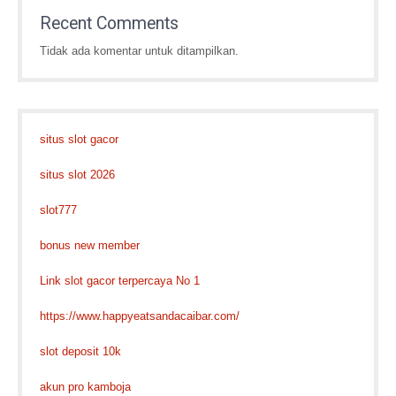
Recent Comments
Tidak ada komentar untuk ditampilkan.
situs slot gacor
situs slot 2026
slot777
bonus new member
Link slot gacor terpercaya No 1
https://www.happyeatsandacaibar.com/
slot deposit 10k
akun pro kamboja