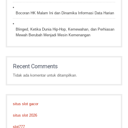
Bocoran HK Malam Ini dan Dinamika Informasi Data Harian
Blinged, Ketika Dunia Hip-Hop, Kemewahan, dan Perhiasan
Mewah Berubah Menjadi Mesin Kemenangan
Recent Comments
Tidak ada komentar untuk ditampilkan.
situs slot gacor
situs slot 2026
slot777