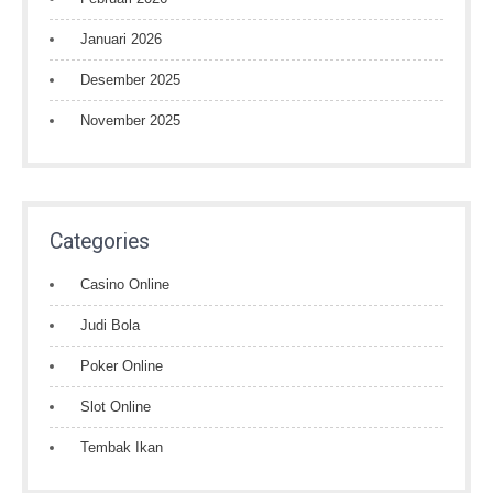
Januari 2026
Desember 2025
November 2025
Categories
Casino Online
Judi Bola
Poker Online
Slot Online
Tembak Ikan