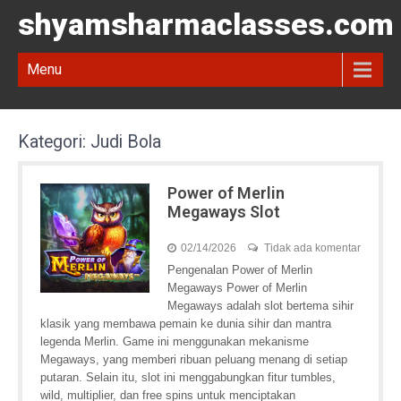
shyamsharmaclasses.com
Menu
Kategori:
Judi Bola
Power of Merlin
Megaways Slot
02/14/2026
Tidak ada komentar
Pengenalan Power of Merlin
Megaways Power of Merlin
Megaways adalah slot bertema sihir
klasik yang membawa pemain ke dunia sihir dan mantra
legenda Merlin. Game ini menggunakan mekanisme
Megaways, yang memberi ribuan peluang menang di setiap
putaran. Selain itu, slot ini menggabungkan fitur tumbles,
wild, multiplier, dan free spins untuk menciptakan