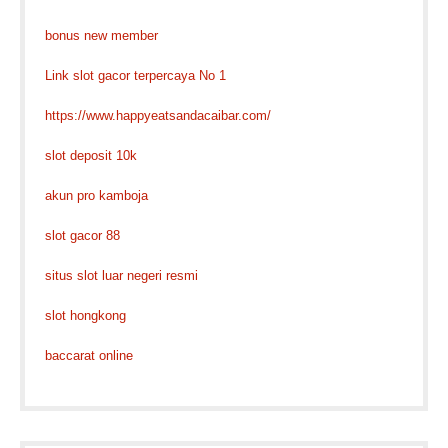
bonus new member
Link slot gacor terpercaya No 1
https://www.happyeatsandacaibar.com/
slot deposit 10k
akun pro kamboja
slot gacor 88
situs slot luar negeri resmi
slot hongkong
baccarat online