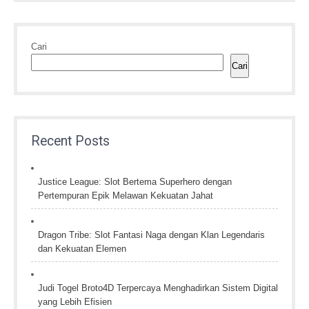
Cari
Cari
Recent Posts
Justice League: Slot Bertema Superhero dengan
Pertempuran Epik Melawan Kekuatan Jahat
Dragon Tribe: Slot Fantasi Naga dengan Klan Legendaris
dan Kekuatan Elemen
Judi Togel Broto4D Terpercaya Menghadirkan Sistem Digital
yang Lebih Efisien