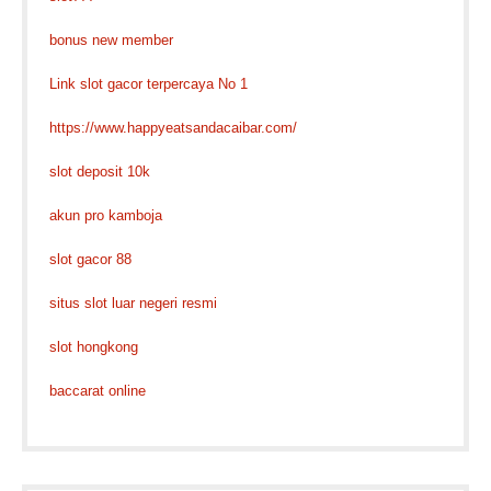
bonus new member
Link slot gacor terpercaya No 1
https://www.happyeatsandacaibar.com/
slot deposit 10k
akun pro kamboja
slot gacor 88
situs slot luar negeri resmi
slot hongkong
baccarat online