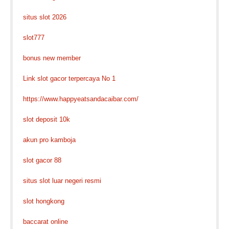
situs slot 2026
slot777
bonus new member
Link slot gacor terpercaya No 1
https://www.happyeatsandacaibar.com/
slot deposit 10k
akun pro kamboja
slot gacor 88
situs slot luar negeri resmi
slot hongkong
baccarat online