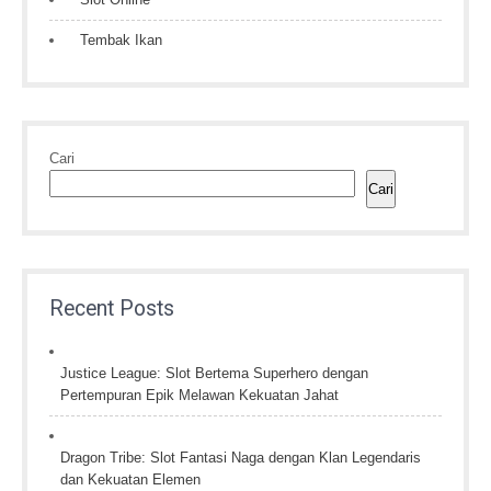
Tembak Ikan
Cari
Cari
Recent Posts
Justice League: Slot Bertema Superhero dengan
Pertempuran Epik Melawan Kekuatan Jahat
Dragon Tribe: Slot Fantasi Naga dengan Klan Legendaris
dan Kekuatan Elemen