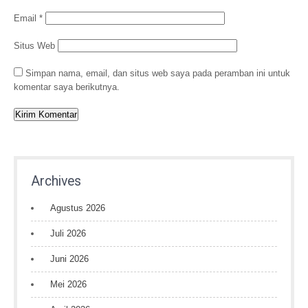
Email
*
Situs Web
Simpan nama, email, dan situs web saya pada peramban ini untuk
komentar saya berikutnya.
Archives
Agustus 2026
Juli 2026
Juni 2026
Mei 2026