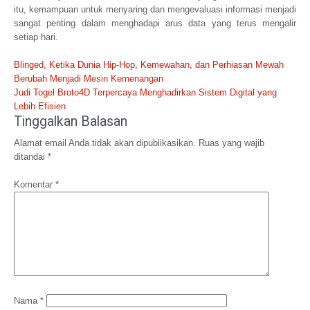
itu, kemampuan untuk menyaring dan mengevaluasi informasi menjadi
sangat penting dalam menghadapi arus data yang terus mengalir
setiap hari.
Navigasi
Blinged, Ketika Dunia Hip-Hop, Kemewahan, dan Perhiasan Mewah
pos
Berubah Menjadi Mesin Kemenangan
Judi Togel Broto4D Terpercaya Menghadirkan Sistem Digital yang
Lebih Efisien
Tinggalkan Balasan
Alamat email Anda tidak akan dipublikasikan.
Ruas yang wajib
ditandai
*
Komentar
*
Nama
*