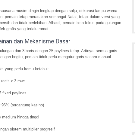
 suasana musim dingin lengkap dengan salju, dekorasi lampu warna-
an, pemain tetap merasakan semangat Natal, tetapi dalam versi yang
p bersih dan tidak berlebihan. Alhasil, pemain bisa fokus pada gulungan
ek grafis yang terlalu ramai.
ainan dan Mekanisme Dasar
lungan dan 3 baris dengan 25 paylines tetap. Artinya, semua garis
Dengan begitu, pemain tidak perlu mengatur garis secara manual.
knis yang perlu kamu ketahui:
 reels x 3 rows
5 fixed paylines
r 96% (tergantung kasino)
as medium hingga tinggi
engan sistem multiplier progresif