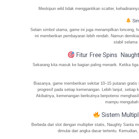
Meskipun wild tidak menggantikan scatter, kehadirann
Sim
Selain simbol utama, game ini juga menampilkan lonceng, had
ini memberikan pembayaran lebih rendah. Namun demikian
stabil selama
Fitur Free Spins Naught
Sekarang kita masuk ke bagian paling menarik. Ketika tiga 
Biasanya, game memberikan sekitar 10–15 putaran gratis 
progresif pada setiap kemenangan. Lebih lanjut, setiap
Akibatnya, kemenangan berikutnya berpotensi menghasilk
mampu mengubah p
Sistem Multipl
Berbeda dari slot dengan multiplier statis, Naughty Santa m
dimulai dari angka dasar tertentu. Kemudian,