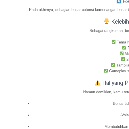
Fok
Pada akhirnya, sebagian besar potensi kemenangan besar ber
Kelebih
Sebagai rangkuman, ber
Tema Na
R
Mul
25
Tampila
Gameplay s
Hal yang P
Namun demikian, kamu teta
-Bonus ti
-Vola
-Membutuhkan 