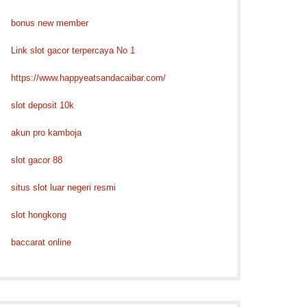
bonus new member
Link slot gacor terpercaya No 1
https://www.happyeatsandacaibar.com/
slot deposit 10k
akun pro kamboja
slot gacor 88
situs slot luar negeri resmi
slot hongkong
baccarat online