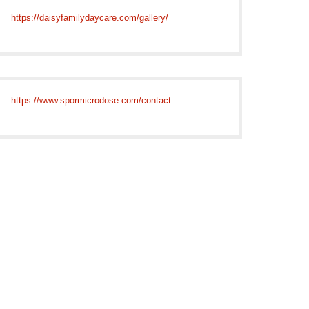
https://daisyfamilydaycare.com/gallery/
https://www.spormicrodose.com/contact