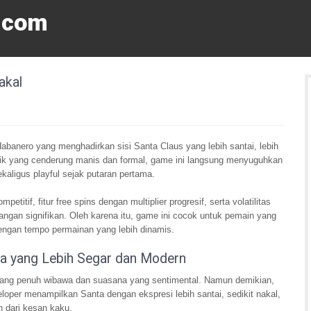
.com
akal
abanero
yang menghadirkan sisi Santa Claus yang lebih santai, lebih
klasik yang cenderung manis dan formal, game ini langsung menyuguhkan
kaligus playful sejak putaran pertama.
itif, fitur free spins dengan multiplier progresif, serta volatilitas
an signifikan. Oleh karena itu, game ini cocok untuk pemain yang
engan tempo permainan yang lebih dinamis.
a yang Lebih Segar dan Modern
ang penuh wibawa dan suasana yang sentimental. Namun demikian,
oper menampilkan Santa dengan ekspresi lebih santai, sedikit nakal,
h dari kesan kaku.