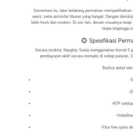
Sementara itu, latar belakang permainan memperlihatkan
warni, serta atmosfer liburan yang hangat. Dengan demiki
lebih fresh dan modern. Di sisi lain, desain visualnya teta
tanpa terganggu ef
Spesifikasi Perm
Secara struktur, Naughty Santa menggunakan format 5 gu
pembayaran aktif secara otomatis di setiap putaran. 
Berikut detail te
-5
-2
-RTP sekita
-Volatilit
-Fitur free spins d