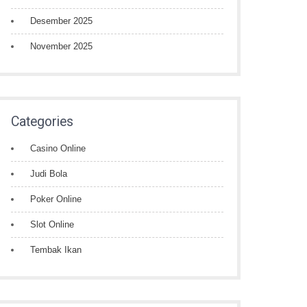
Desember 2025
November 2025
Categories
Casino Online
Judi Bola
Poker Online
Slot Online
Tembak Ikan