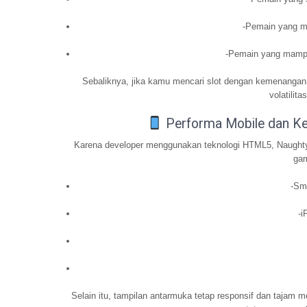
-Pemain yang me
-Pemain yang mampu
Sebaliknya, jika kamu mencari slot dengan kemenangan
volatilita
Performa Mobile dan K
Karena developer menggunakan teknologi HTML5, Naughty 
gam
-Sm
-i
Selain itu, tampilan antarmuka tetap responsif dan tajam m