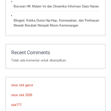
Bocoran HK Malam Ini dan Dinamika Informasi Data Harian
Blinged, Ketika Dunia Hip-Hop, Kemewahan, dan Perhiasan
Mewah Berubah Menjadi Mesin Kemenangan
Recent Comments
Tidak ada komentar untuk ditampilkan.
situs slot gacor
situs slot 2026
slot777