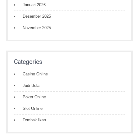
Januari 2026
Desember 2025
November 2025
Categories
Casino Online
Judi Bola
Poker Online
Slot Online
Tembak Ikan