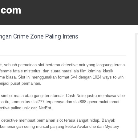
.com
engan Crime Zone Paling Intens
t
, sebuah permainan slot bertema detective noir yang langsung terasa
emme fatale misterius, dan suara narasi ala film kriminal klasik
rime biasa. Slot ini menggunakan format 5×4 dengan 1024 ways to win
njadi pusat permainan.
simbol mafia atau gangster standar, Cash Noire justru membawa vibe
ena itu, komunitas slot777 terpercaya dan slot888 gacor mulai ramai
ctive paling unik dari NetEnt.
r detective membuat permainan slot terasa sangat hidup. Banyak
 kemenangan sering muncul panjang ketika Avalanche dan Mystery