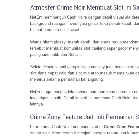
Atmosfer Crime Noir Membuat Slot Ini Sa
NetEnt membangun Cash Noire dengan detail visual ala detec
background ruangan investigasi gelap, kota penuh kabut, d
terlihat premium sejak awal.
Warna hitam glossy, merah darah, dan emas redup mendominas
tersebut membuat komunitas slot thailand super gacor men
paling sinematik dari NetEnt.
Selain desain visual yang kuat, gameplay juga berjalan sang
slot dana cepat cair, dan slot ovo auto masuk memainkan ga
menerus selama permainan berlangsung.
NetEnt juga menghadirkan voice narration khas detective no
investigasi klasik. Detail seperti ini membuat Cash Noire ter
lainnya.
Crime Zone Feature Jadi Inti Permainan Sl
Fitur utama Cash Noire ada pada sistem
Crime Zone Featu
setiap spin. Area tersebut menjadi hotspot utama untuk m