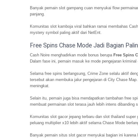
Banyak pemain slot gampang cuan menyukai flow permainan 
panjang.
Komunitas slot kamboja viral bahkan ramai membahas Cash N
mystery symbol paling aktif dari NetEnt.
Free Spins Chase Mode Jadi Bagian Pal
Cash Noire menghadirkan mode bonus berupa
Free Spins 
Dalam fase ini, pemain masuk ke mode pengejaran kriminal d
Selama free spins berlangsung, Crime Zone selalu aktif de
tersebut akan membuka jalur pengejaran di City Chase Map.
meningkat.
Selain itu, pemain juga bisa mendapatkan tambahan free spins
membuat permainan slot terasa jauh lebih intens dibanding sl
Komunitas slot gacor jepang terbaru dan slot thailand supe
peluang multiplier x10 lebih aktif selama Chase Mode berla
Banyak pemain situs slot gacor menyukai bagian ini karena