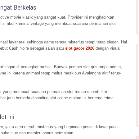
ngat Berkelas
tive movie klasik yang sangat kuat. Provider ini menghadirkan
an simbol kriminal vintage yang membuat suasana permainan slot
i layar reel sehingga game terasa misterius tetapi tetap elegan. Hal
yebut Cash Noire sebagai salah satu
slot gacor 2026
dengan visual
at ringan di perangkat mobile. Banyak pemain slot qris tanpa admin,
me ini karena animasi tetap mulus meskipun Avalanche aktif terus-
ir yang membuat suasana permainan slot terasa seperti film
lihat jauh berbeda dibanding slot online malam ini bertema crime
ot Ini
re
, yaitu area merah misterius yang berpindah posisi di layar pada
embuka clue dan memicu bonus permainan.