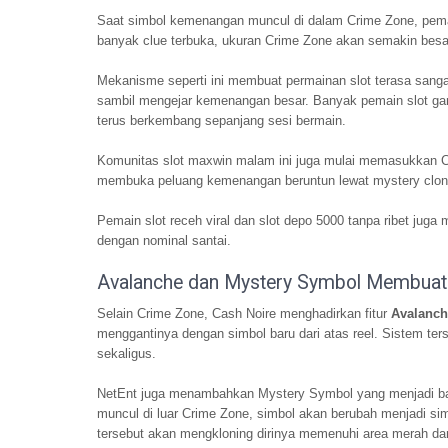
Saat simbol kemenangan muncul di dalam Crime Zone, pema
banyak clue terbuka, ukuran Crime Zone akan semakin besar
Mekanisme seperti ini membuat permainan slot terasa sanga
sambil mengejar kemenangan besar. Banyak pemain slot gamp
terus berkembang sepanjang sesi bermain.
Komunitas slot maxwin malam ini juga mulai memasukkan Cas
membuka peluang kemenangan beruntun lewat mystery clon
Pemain slot receh viral dan slot depo 5000 tanpa ribet jug
dengan nominal santai.
Avalanche dan Mystery Symbol Membuat 
Selain Crime Zone, Cash Noire menghadirkan fitur
Avalanch
menggantinya dengan simbol baru dari atas reel. Sistem t
sekaligus.
NetEnt juga menambahkan Mystery Symbol yang menjadi bagi
muncul di luar Crime Zone, simbol akan berubah menjadi si
tersebut akan mengkloning dirinya memenuhi area merah d