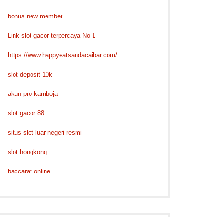
bonus new member
Link slot gacor terpercaya No 1
https://www.happyeatsandacaibar.com/
slot deposit 10k
akun pro kamboja
slot gacor 88
situs slot luar negeri resmi
slot hongkong
baccarat online