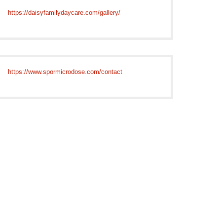
https://daisyfamilydaycare.com/gallery/
https://www.spormicrodose.com/contact