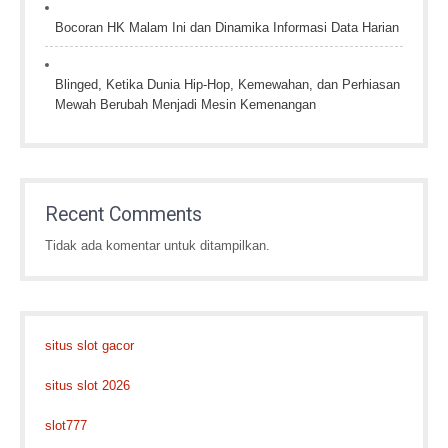
Bocoran HK Malam Ini dan Dinamika Informasi Data Harian
Blinged, Ketika Dunia Hip-Hop, Kemewahan, dan Perhiasan
Mewah Berubah Menjadi Mesin Kemenangan
Recent Comments
Tidak ada komentar untuk ditampilkan.
situs slot gacor
situs slot 2026
slot777