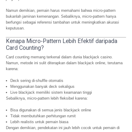
Namun demikian, pemain harus memahami bahwa micro-pattern
bukanlah jaminan kemenangan. Sebaliknya, micro-pattern hanya
berfungsi sebagai referensi tambahan untuk meningkatkan akurasi
keputusan.
Kenapa Micro-Pattern Lebih Efektif daripada
Card Counting?
Card counting memang terkenal dalam dunia blackjack casino.
Namun, metode ini sulit diterapkan dalam blackjack online, terutama
karena:
Deck sering di-shuffle otomatis
Menggunakan banyak deck sekaligus
Live blackjack memiliki sistem keamanan tinggi
Sebaliknya, micro-pattern lebih fleksibel karena:
Bisa digunakan di semua jenis blackjack online
Tidak membutuhkan perhitungan rumit
Lebih realistis untuk pemain biasa
Dengan demikian, pendekatan ini jauh lebih cocok untuk pemain di