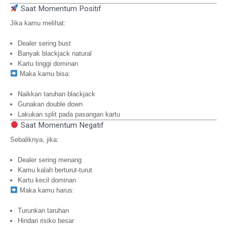
Saat Momentum Positif
Jika kamu melihat:
Dealer sering bust
Banyak blackjack natural
Kartu tinggi dominan
Maka kamu bisa:
Naikkan taruhan blackjack
Gunakan double down
Lakukan split pada pasangan kartu
Saat Momentum Negatif
Sebaliknya, jika:
Dealer sering menang
Kamu kalah berturut-turut
Kartu kecil dominan
Maka kamu harus:
Turunkan taruhan
Hindari risiko besar