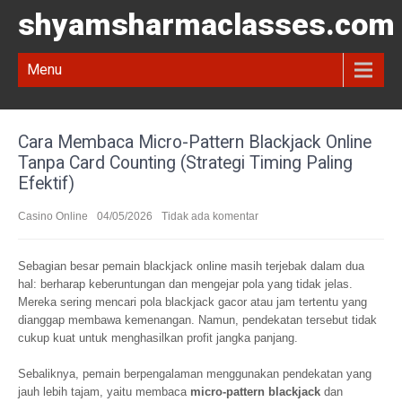
shyamsharmaclasses.com
Menu
Cara Membaca Micro-Pattern Blackjack Online
Tanpa Card Counting (Strategi Timing Paling
Efektif)
Casino Online
04/05/2026
Tidak ada komentar
Sebagian besar pemain blackjack online masih terjebak dalam dua
hal: berharap keberuntungan dan mengejar pola yang tidak jelas.
Mereka sering mencari pola blackjack gacor atau jam tertentu yang
dianggap membawa kemenangan. Namun, pendekatan tersebut tidak
cukup kuat untuk menghasilkan profit jangka panjang.
Sebaliknya, pemain berpengalaman menggunakan pendekatan yang
jauh lebih tajam, yaitu membaca
micro-pattern blackjack
dan