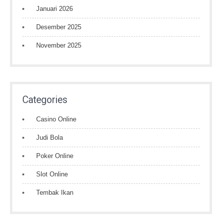
Januari 2026
Desember 2025
November 2025
Categories
Casino Online
Judi Bola
Poker Online
Slot Online
Tembak Ikan