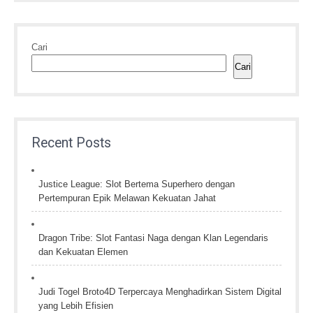
Cari
Cari
Recent Posts
Justice League: Slot Bertema Superhero dengan
Pertempuran Epik Melawan Kekuatan Jahat
Dragon Tribe: Slot Fantasi Naga dengan Klan Legendaris
dan Kekuatan Elemen
Judi Togel Broto4D Terpercaya Menghadirkan Sistem Digital
yang Lebih Efisien