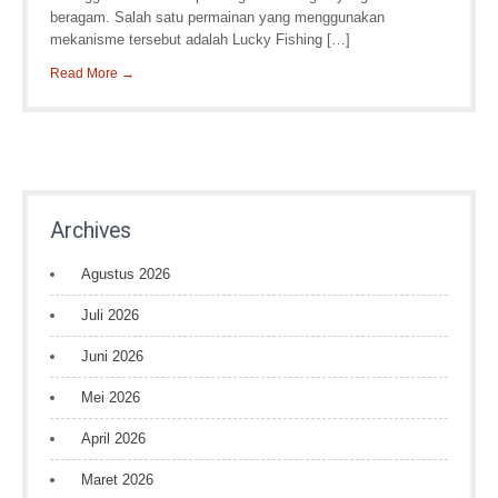
beragam. Salah satu permainan yang menggunakan
mekanisme tersebut adalah Lucky Fishing […]
Read More →
Archives
Agustus 2026
Juli 2026
Juni 2026
Mei 2026
April 2026
Maret 2026