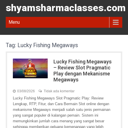
shyamsharmaclasses.com
Menu
Tag:
Lucky Fishing Megaways
Lucky Fishing Megaways
– Review Slot Pragmatic
Play dengan Mekanisme
Megaways
03/08/2026
Tidak ada komentar
Lucky Fishing Megaways Slot Pragmatic Play: Review
Lengkap, RTP, Fitur, dan Cara Bermain Slot online dengan
mekanisme Megaways menjadi salah satu jenis permainan
yang sangat populer di kalangan pemain. Sistem ini
memungkinkan jumlah cara menang yang sangat besar
sehingga memberikan peluang kemenangan yang lebih