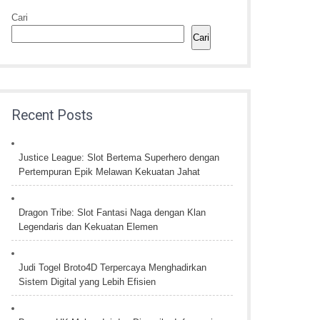
Cari
Cari
Recent Posts
Justice League: Slot Bertema Superhero dengan
Pertempuran Epik Melawan Kekuatan Jahat
Dragon Tribe: Slot Fantasi Naga dengan Klan
Legendaris dan Kekuatan Elemen
Judi Togel Broto4D Terpercaya Menghadirkan
Sistem Digital yang Lebih Efisien