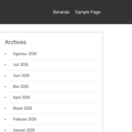
Beranda
Sample Page
Archives
Agustus 2026
Juli 2026
Juni 2026
Mei 2026
April 2026
Maret 2026
Februari 2026
Januari 2026